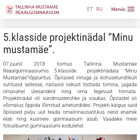
ET
RU
5.klasside projektinädal “Minu
mustamäe”.
07.juunil 2018 toimus Tallinna Mustamäe
Reaalgümnaasiumis 5.klasside projektinädala "Minu
Mustamäe"lõppüritus. Õpilased innuga ja kohusetundlikult
suhtusid sellesse, näitasid oskust töötada tiimina, jagada
omavahel ülesandeid ning oma tegevust hinnata.
Projektinädal oli sündmusterohke ja sisukas. Õpilastel oli
võimalus õppida lõimitud ainetundides. Projekti käigus said
õpilased palju uut teada omalinnaosast,kus neist enamik
elab ning kusmeie gümnaasium asub. Vaadake meie
fotoalbumit gümnaasiumi kodulehel.