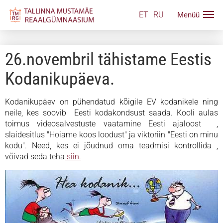
ET
RU
26.novembril tähistame Eestis
Kodanikupäeva.
Kodanikupäev on pühendatud kõigile EV kodanikele ning
neile, kes soovib Eesti kodakondsust saada. Kooli aulas
toimus videosalvestuste vaatamine Eesti ajaloost ,
slaidesitlus "Hoiame koos loodust" ja viktoriin "Eesti on minu
kodu". Need, kes ei jõudnud oma teadmisi kontrollida ,
võivad seda teha
siin.