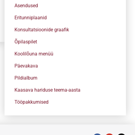
Asendused
Eritunniplaanid
Konsultatsioonide graafik
Õpilaspilet
Koolilõuna menüü
Päevakava
Pildialbum
Kaasava hariduse teema-aasta
Tööpakkumised