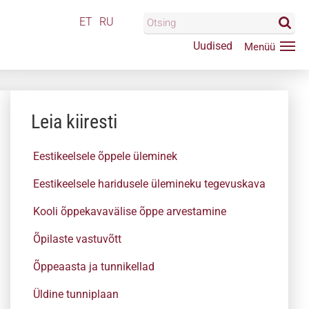
ET
RU
Uudised
Leia kiiresti
Eestikeelsele õppele üleminek
Eestikeelsele haridusele ülemineku tegevuskava
Kooli õppekavavälise õppe arvestamine
Õpilaste vastuvõtt
Õppeaasta ja tunnikellad
Üldine tunniplaan