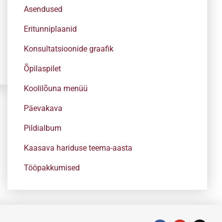
Asendused
Eritunniplaanid
Konsultatsioonide graafik
Õpilaspilet
Koolilõuna menüü
Päevakava
Pildialbum
Kaasava hariduse teema-aasta
Tööpakkumised