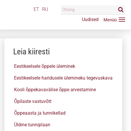
ET
RU
Uudised
Leia kiiresti
Eestikeelsele õppele üleminek
Eestikeelsele haridusele ülemineku tegevuskava
Kooli õppekavavälise õppe arvestamine
Õpilaste vastuvõtt
Õppeaasta ja tunnikellad
Üldine tunniplaan