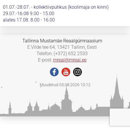
01
.0
7
.-2
8
.07. - kollektiivpuhkus (koolimaja on kinni)
2
9
.07.-1
6
.08 9.00 - 15.00
alates 1
7
.08. 8.00 - 16.00
Tallinna Mustamäe Reaalgümnaasium
E.Vilde tee 64, 13421 Tallinn, Eesti
Telefon: (+372) 652 2533
E-post:
mreal@mreal.ee
Muudetud 03.08.2026 10:12