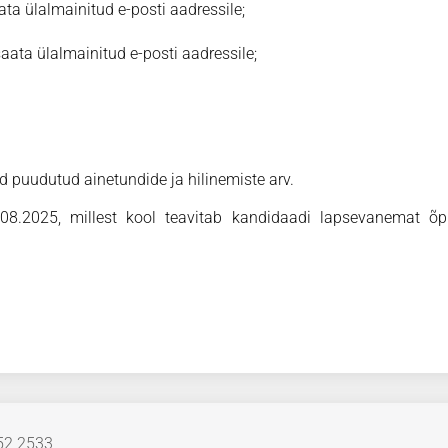
saata ülalmainitud e-posti aadressile;
s saata ülalmainitud e-posti aadressile;
ud puudutud ainetundide ja hilinemiste arv.
08.2025, millest kool teavitab kandidaadi lapsevanemat õp
652 2533