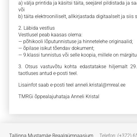
а) välja printida ja käsitsi täita, seejärel pildistada ja 
või
b) täita elektrooniliselt, allkirjastada digitaalselt ja sii
2. Läbida vestlus
Vestlusel peab kaasas olema:
— põhikooli lõputunnistuse ja hinnetelehe originaalid;
— õpilase isikut tõendav dokument;
— 9.klassi tunnistus või selle koopia, millele on märgit
3. Otsus vastuvõtu kohta edastatakse hiljemalt 29.
taotluses antud e-posti teel.
Lisainfot saab e-posti teel anneli.kristal@mreal.ee
TMRGi õppealajuhataja Anneli Kristal
Tallinna Mustamäe Reaalgümnaasium
Telefon: (+372) 