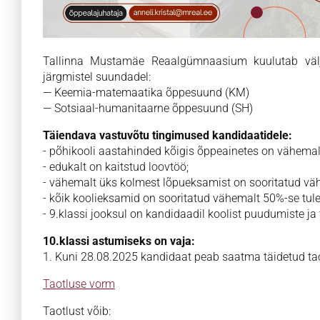
Tallinna Mustamäe Reaalgümnaasium kuulutab välja
järgmistel suundadel:
— Keemia-matemaatika õppesuund (KM)
— Sotsiaal-humanitaarne õppesuund (SH)
Täiendava vastuvõtu tingimused kandidaatidele:
- põhikooli aastahinded kõigis õppeainetes on vähemal
- edukalt on kaitstud loovtöö;
- vähemalt üks kolmest lõpueksamist on sooritatud v
- kõik koolieksamid on sooritatud vähemalt 50%-se tu
- 9.klassi jooksul on kandidaadil koolist puudumiste ja 
10.klassi astumiseks on vaja:
1. Kuni 28.08.2025 kandidaat peab saatma täidetud taot
Taotluse vorm
Taotlust võib: