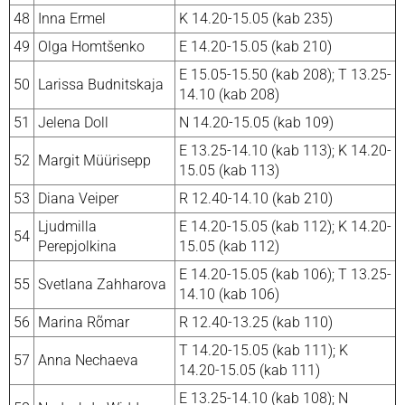
48
Inna Ermel
K 14.20-15.05 (kab 235)
49
Olga Homtšenko
E 14.20-15.05 (kab 210)
E 15.05-15.50 (kab 208); T 13.25-
50
Larissa Budnitskaja
14.10 (kab 208)
51
Jelena Doll
N 14.20-15.05 (kab 109)
E 13.25-14.10 (kab 113); K 14.20-
52
Margit Müürisepp
15.05 (kab 113)
53
Diana Veiper
R 12.40-14.10 (kab 210)
Ljudmilla
E 14.20-15.05 (kab 112); K 14.20-
54
Perepjolkina
15.05 (kab 112)
E 14.20-15.05 (kab 106); T 13.25-
55
Svetlana Zahharova
14.10 (kab 106)
56
Marina Rõmar
R 12.40-13.25 (kab 110)
T 14.20-15.05 (kab 111); K
57
Anna Nechaeva
14.20-15.05 (kab 111)
E 13.25-14.10 (kab 108); N