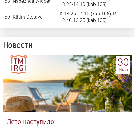
58
Nadezhda Widder
13.25-14.10 (kab 108)
K 13.25-14.10 (kab 105); R
59
Kätlin Otstavel
12.40-13.25 (kab 105)
Новости
30
Июн
Лето наступило!