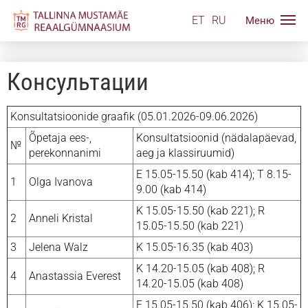
ET
RU
Консультации
Konsultatsioonide graafik (05.01.2026-09.06.2026)
Õpetaja ees-,
Konsultatsioonid (nädalapäevad,
№
perekonnanimi
aeg ja klassiruumid)
E 15.05-15.50 (kab 414); T 8.15-
1
Olga Ivanova
9.00 (kab 414)
K 15.05-15.50 (kab 221); R
2
Anneli Kristal
15.05-15.50 (kab 221)
3
Jelena Walz
K 15.05-16.35 (kab 403)
K 14.20-15.05 (kab 408); R
4
Anastassia Everest
14.20-15.05 (kab 408)
E 15.05-15.50 (kab 406); K 15.05-