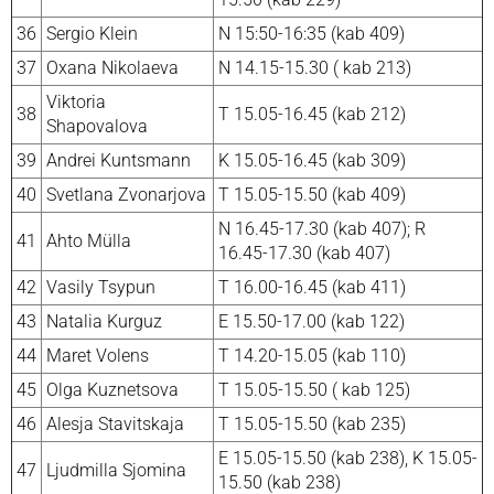
36
Sergio Klein
N 15:50-16:35 (kab 409)
37
Oxana Nikolaeva
N 14.15-15.30 ( kab 213)
Viktoria
38
T 15.05-16.45 (kab 212)
Shapovalova
39
Andrei Kuntsmann
K 15.05-16.45 (kab 309)
40
Svetlana Zvonarjova
T 15.05-15.50 (kab 409)
N 16.45-17.30 (kab 407); R
41
Ahto Mülla
16.45-17.30 (kab 407)
42
Vasily Tsypun
T 16.00-16.45 (kab 411)
43
Natalia Kurguz
E 15.50-17.00 (kab 122)
44
Maret Volens
T 14.20-15.05 (kab 110)
45
Olga Kuznetsova
T 15.05-15.50 ( kab 125)
46
Alesja Stavitskaja
T 15.05-15.50 (kab 235)
E 15.05-15.50 (kab 238), K 15.05-
47
Ljudmilla Sjomina
15.50 (kab 238)