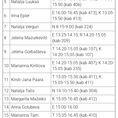
5
Natalja Luukas
15.50 (kab 406)
E 16.00-16.45 (kab 413); K 15.05-
6
Irina Epler
15.50 (kab 413)
7
Natalja Vergun
N 8.15-9.00 (kab 224)
E 13.25-14.10; R 14.20-15.05
8
Jelena Mazurkevitš
(kab 209)
T 14.20-15.05 (kab 107); K
9
Jelena Gorbatševa
14.20-15.05 (kab 107)
E 14.20-15.05 (kab 407); K 14.20-
10
Marianna Kirillova
15.05 (kab 235)
T 15.05-15.50 (kab 411); K
11
Kirsti-Jana Paara
15.05-15.50 (kab 411)
12
Natalja Talis
N 14.10-15.40 (kab 304)
13
Margarita Mažeiko
K 15.05-16.45 (kab 412)
14
Anna Golubeva
E 15.00-16.00
15
Marianna Tam
T 15.05-16.45 (kab 410)