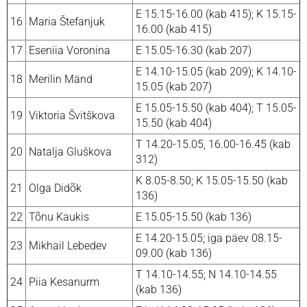
E 15.15-16.00 (kab 415); K 15.15-
16
Maria Štefanjuk
16.00 (kab 415)
17
Eseniia Voronina
E 15.05-16.30 (kab 207)
E 14.10-15.05 (kab 209); K 14.10-
18
Merilin Mänd
15.05 (kab 207)
E 15.05-15.50 (kab 404); T 15.05-
19
Viktoria Švitškova
15.50 (kab 404)
T 14.20-15.05, 16.00-16.45 (kab
20
Natalja Gluškova
312)
K 8.05-8.50; K 15.05-15.50 (kab
21
Olga Didõk
136)
22
Tõnu Kaukis
E 15.05-15.50 (kab 136)
E 14.20-15.05; iga päev 08.15-
23
Mikhail Lebedev
09.00 (kab 136)
T 14.10-14.55; N 14.10-14.55
24
Piia Kesanurm
(kab 136)