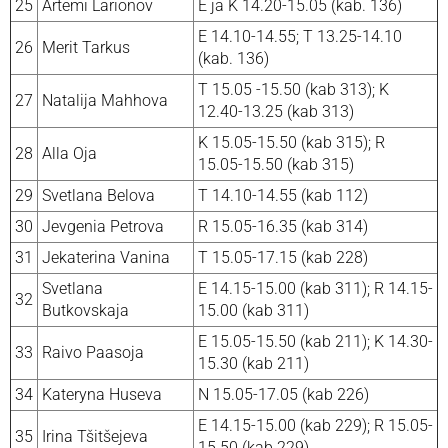
25
Artemi Larionov
E ja K 14.20-15.05 (kab. 136)
E 14.10-14.55; T 13.25-14.10
26
Merit Tarkus
(kab. 136)
T 15.05 -15.50 (kab 313); K
27
Natalija Mahhova
12.40-13.25 (kab 313)
K 15.05-15.50 (kab 315); R
28
Alla Oja
15.05-15.50 (kab 315)
29
Svetlana Belova
T 14.10-14.55 (kab 112)
30
Jevgenia Petrova
R 15.05-16.35 (kab 314)
31
Jekaterina Vanina
T 15.05-17.15 (kab 228)
Svetlana
E 14.15-15.00 (kab 311); R 14.15-
32
Butkovskaja
15.00 (kab 311)
E 15.05-15.50 (kab 211); K 14.30-
33
Raivo Paasoja
15.30 (kab 211)
34
Kateryna Huseva
N 15.05-17.05 (kab 226)
E 14.15-15.00 (kab 229); R 15.05-
35
Irina Tšitšejeva
15.50 (kab 229)