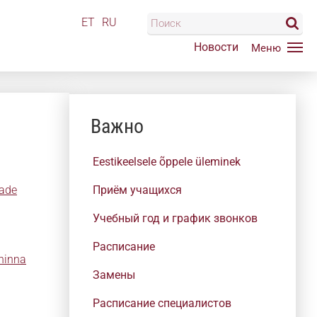
ET
RU
Новости
Важно
Eestikeelsele õppele üleminek
dade
Приём учащихся
Учебный год и график звонков
Расписание
ihinna
Замены
Расписание специалистов