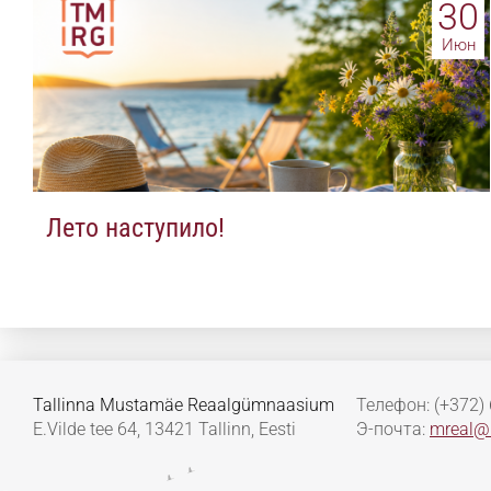
30
Июн
Лето наступило!
Tallinna Mustamäe Reaalgümnaasium
Телефон: (+372)
E.Vilde tee 64, 13421 Tallinn, Eesti
Э-почта:
mreal@