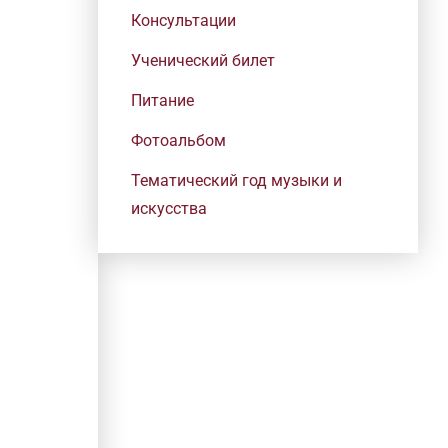
Консультации
Ученический билет
Питание
Фотоальбом
Тематический год музыки и
искусства