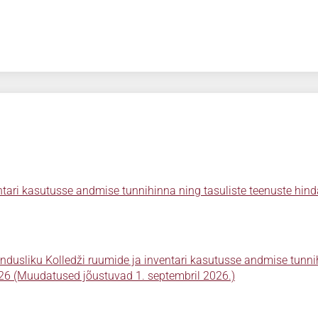
ntari kasutusse andmise tunnihinna ning tasuliste teenuste hin
endusliku Kolledži ruumide ja inventari kasutusse andmise tunn
026 (Muudatused jõustuvad 1. septembril 2026.)