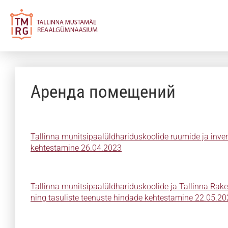
Аренда помещений
Tallinna munitsipaalüldhariduskoolide ruumide ja inve
kehtestamine 26.04.2023
Tallinna munitsipaalüldhariduskoolide ja Tallinna Rak
ning tasuliste teenuste hindade kehtestamine 22.05.2