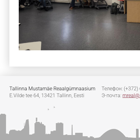
Tallinna Mustamäe Reaalgümnaasium
Телефон: (+372)
E.Vilde tee 64, 13421 Tallinn, Eesti
Э-почта:
mreal@