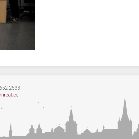
 652 2533
mreal.ee